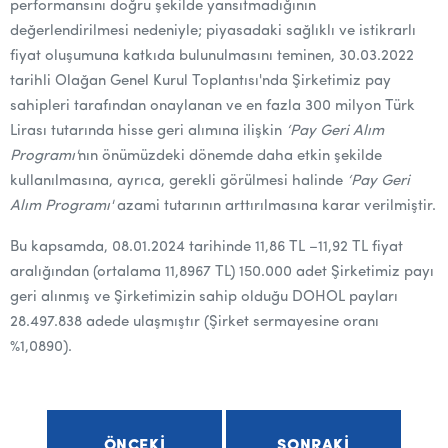
performansını doğru şekilde yansıtmadığının
değerlendirilmesi nedeniyle; piyasadaki sağlıklı ve istikrarlı
fiyat oluşumuna katkıda bulunulmasını teminen, 30.03.2022
tarihli Olağan Genel Kurul Toplantısı'nda Şirketimiz pay
sahipleri tarafından onaylanan ve en fazla 300 milyon Türk
Lirası tutarında hisse geri alımına ilişkin
‘Pay Geri Alım
Programı'
nın önümüzdeki dönemde daha etkin şekilde
kullanılmasına, ayrıca, gerekli görülmesi halinde
‘Pay Geri
Alım Programı'
azami tutarının arttırılmasına karar verilmiştir.
Bu kapsamda, 08.01.2024 tarihinde 11,86 TL –11,92 TL fiyat
aralığından (ortalama 11,8967 TL) 150.000 adet Şirketimiz payı
geri alınmış ve Şirketimizin sahip olduğu DOHOL payları
28.497.838 adede ulaşmıştır (Şirket sermayesine oranı
%1,0890).
ÖNCEKI
SONRAKI