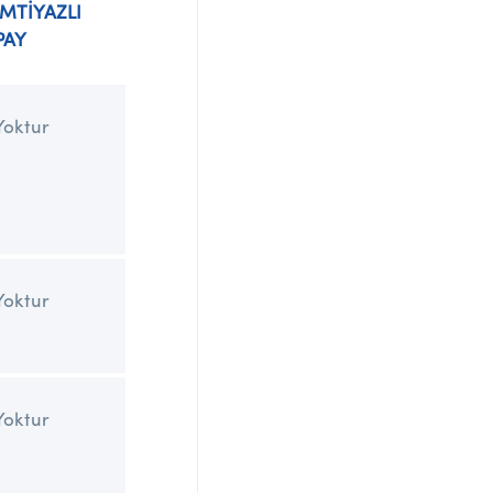
İMTİYAZLI
PAY
Yoktur
Yoktur
Yoktur