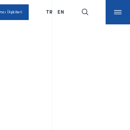
TR
EN
mcı İlişkileri