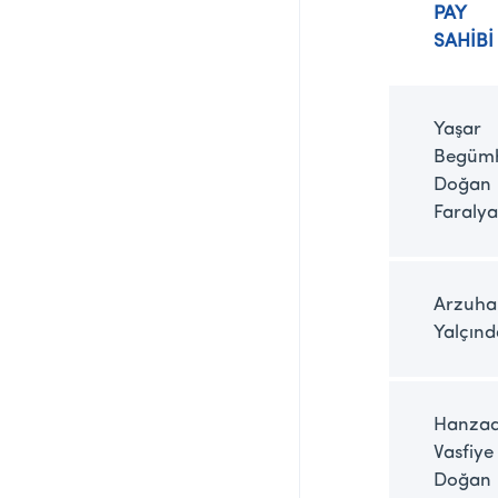
PAY
SAHİBİ
Yaşar
Begüm
Doğan
Faralya
Arzuha
Yalçın
Hanza
Vasfiye
Doğan