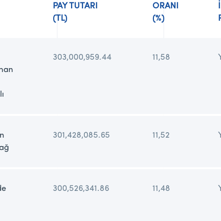
PAY TUTARI
ORANI
(TL)
(%)
303,000,959.44
11,58
han
lı
n
301,428,085.65
11,52
dağ
de
300,526,341.86
11,48