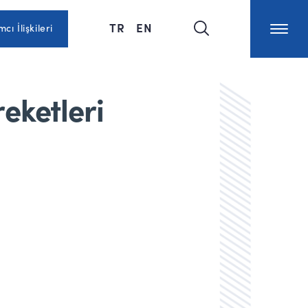
TR
EN
mcı İlişkileri
eketleri