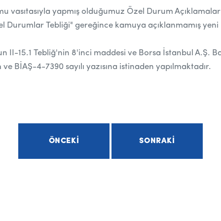
 vasıtasıyla yapmış olduğumuz Özel Durum Açıklamaları 
zel Durumlar Tebliği" gereğince kamuya açıklanmamış yen
II-15.1 Tebliğ'nin 8'inci maddesi ve Borsa İstanbul A.Ş. Ba
h ve BİAŞ-4-7390 sayılı yazısına istinaden yapılmaktadır.
ÖNCEKI
SONRAKI