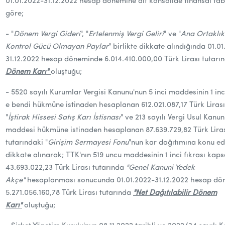
01.01.2022-31.12.2022 hesap dönemine ait konsolide finansal tab
göre;
-
"
Dönem Vergi Gideri
", "
Ertelenmiş Vergi Geliri
" ve "
Ana Ortaklık
Kontrol Gücü Olmayan Paylar
" birlikte dikkate alındığında 01.0
31.12.2022 hesap döneminde 6.014.410.000,00 Türk Lirası tutarı
Dönem Karı"
oluştuğu;
-
5520 sayılı Kurumlar Vergisi Kanunu'nun 5 inci maddesinin 1 inci
e bendi hükmüne istinaden hesaplanan 612.021.087,17 Türk Lirası
"
İştirak Hissesi Satış Karı İstisnası
" ve 213 sayılı Vergi Usul Kanu
maddesi hükmüne istinaden hesaplanan 87.639.729,82 Türk Lira
tutarındaki "
Girişim Sermayesi Fonu
"nun kar dağıtımına konu ed
dikkate alınarak; TTK'nın 519 uncu maddesinin 1 inci fıkrası ka
43.693.022,23 Türk Lirası tutarında
"Genel Kanuni Yedek
Akçe"
hesaplanması sonucunda 01.01.2022-31.12.2022 hesap d
5.271.056.160,78 Türk Lirası tutarında
"Net Dağıtılabilir Dönem
Karı"
oluştuğu;