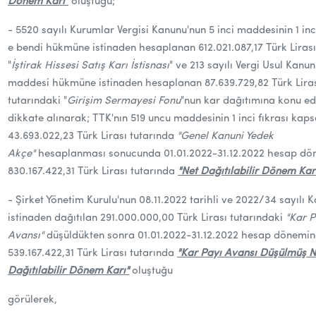
Dönem Karı"
oluştuğu;
-
5520 sayılı Kurumlar Vergisi Kanunu'nun 5 inci maddesinin 1 inci
e bendi hükmüne istinaden hesaplanan 612.021.087,17 Türk Lirası
"
İştirak Hissesi Satış Karı İstisnası
" ve 213 sayılı Vergi Usul Kanu
maddesi hükmüne istinaden hesaplanan 87.639.729,82 Türk Lira
tutarındaki "
Girişim Sermayesi Fonu
"nun kar dağıtımına konu ed
dikkate alınarak; TTK'nın 519 uncu maddesinin 1 inci fıkrası ka
43.693.022,23 Türk Lirası tutarında
"Genel Kanuni Yedek
Akçe"
hesaplanması sonucunda 01.01.2022-31.12.2022 hesap d
830.167.422,31 Türk Lirası tutarında
"Net Dağıtılabilir Dönem Kar
-
Şirket Yönetim Kurulu'nun 08.11.2022 tarihli ve 2022/34 sayılı K
istinaden dağıtılan 291.000.000,00 Türk Lirası tutarındaki
"Kar P
Avansı"
düşüldükten sonra
01.01.2022-31.12.2022 hesap dönemi
539.167.422,31
Türk Lirası tutarında
"Kar Payı Avansı Düşülmüş N
Dağıtılabilir Dönem Karı"
oluştuğu
görülerek,