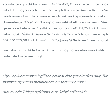
karşılıklar ayrıldıktan sonra 349.167.422,31 Türk Lirası tutarında
tabi tutulmayan karlar ile 5520 sayılı Kurumlar Vergisi Kanunu'nu
maddesinin 1 inci fıkrasının e bendi hükmü kapsamında önceki
dönemlerde
"Özel Fon"
hesaplarına intikal ettirilen ve Vergi Me
gereğince belirlenen 5 yıllık süresi dolan 3.741.131,25 Türk Lirası
tutarındaki
"İştirak Hissesi Satış Karı İstisnası"
olmak üzere top
352.638.553,56 Türk Lirası'nın
"Olağanüstü Yedekler"
hesabına al
hususlarının birlikte Genel Kurul'un onayına sunulmasına katılan
birliği ile karar verilmiştir.
*İşbu açıklamamızın İngilizce çevirisi ekte yer almakta olup Tü
İngilizce açıklama metinlerinde bir farklılık olması
durumunda Türkçe açıklama esas kabul edilecektir.