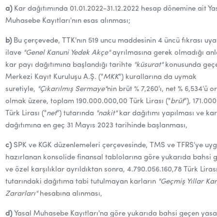
a)
Kar dağıtımında 01.01.2022-31.12.2022 hesap dönemine ait Ya
Muhasebe Kayıtları'nın esas alınması;
b)
Bu çerçevede, TTK'nın 519 uncu maddesinin 4 üncü fıkrası uya
ilave
"Genel Kanuni Yedek Akçe"
ayrılmasına gerek olmadığı anl
kar payı dağıtımına başlandığı tarihte
"küsurat"
konusunda geçer
Merkezi Kayıt Kuruluşu A.Ş. ("
MKK
") kurallarına da uymak
suretiyle,
"Çıkarılmış Sermaye"
nin brüt % 7,260'ı, net % 6,534'ü 
olmak üzere, toplam 190.000.000,00 Türk Lirası ("
brüt
"), 171.00
Türk Lirası ("
net
") tutarında
"nakit"
kar dağıtımı yapılması ve kar
dağıtımına en geç 31 Mayıs 2023 tarihinde başlanması,
c)
SPK ve KGK düzenlemeleri çerçevesinde, TMS ve TFRS'ye uyg
hazırlanan konsolide finansal tablolarına göre yukarıda bahsi 
ve özel karşılıklar ayrıldıktan sonra, 4.790.056.160,78 Türk Liras
tutarındaki dağıtıma tabi tutulmayan karların
"Geçmiş Yıllar Kar
Zararları"
hesabına alınması,
d)
Yasal Muhasebe Kayıtları'na göre yukarıda bahsi geçen yasa