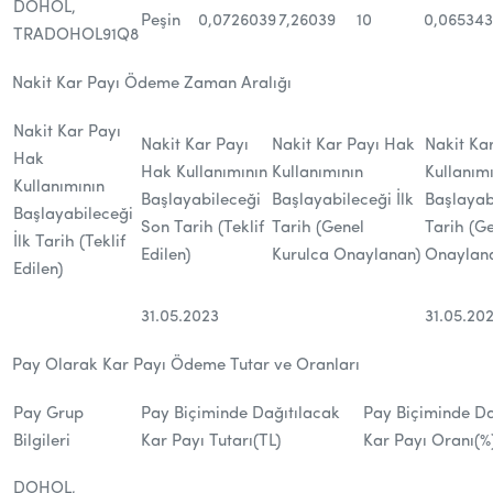
DOHOL,
Peşin
0,0726039
7,26039
10
0,06534
TRADOHOL91Q8
Nakit Kar Payı Ödeme Zaman Aralığı
Nakit Kar Payı
Nakit Kar Payı
Nakit Kar Payı Hak
Nakit Ka
Hak
Hak Kullanımının
Kullanımının
Kullanım
Kullanımının
Başlayabileceği
Başlayabileceği İlk
Başlayab
Başlayabileceği
Son Tarih (Teklif
Tarih (Genel
Tarih (G
İlk Tarih (Teklif
Edilen)
Kurulca Onaylanan)
Onaylan
Edilen)
31.05.2023
31.05.20
Pay Olarak Kar Payı Ödeme Tutar ve Oranları
Pay Grup
Pay Biçiminde Dağıtılacak
Pay Biçiminde Da
Bilgileri
Kar Payı Tutarı(TL)
Kar Payı Oranı(%
DOHOL,