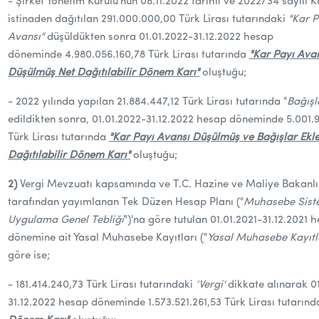
-
Şirket Yönetim Kurulu'nun 08.11.2022 tarihli ve 2022/34 sayılı K
istinaden dağıtılan 291.000.000,00 Türk Lirası tutarındaki
"Kar P
Avansı"
düşüldükten sonra
01.01.2022-31.12.2022 hesap
döneminde
4.980.056.160,78 Türk Lirası tutarında
"Kar Payı Ava
Düşülmüş Net Dağıtılabilir Dönem Karı"
oluştuğu;
-
2022 yılında yapılan 21.884.447,12 Türk Lirası tutarında "
Bağışl
edildikten sonra, 01.01.2022-31.12.2022 hesap döneminde 5.001.
Türk Lirası tutarında
"Kar Payı Avansı Düşülmüş ve Bağışlar Ekl
Dağıtılabilir Dönem Karı"
oluştuğu;
2)
Vergi Mevzuatı kapsamında ve T.C. Hazine ve Maliye Bakanlı
tarafından yayımlanan Tek Düzen Hesap Planı ("
Muhasebe Sist
Uygulama Genel Tebliği
")'na göre tutulan 01.01.2021-31.12.2021 
dönemine ait Yasal Muhasebe Kayıtları ("
Yasal Muhasebe Kayıtl
göre ise;
-
181.414.240,73 Türk Lirası tutarındaki
‘Vergi'
dikkate alınarak 0
31.12.2022 hesap döneminde 1.573.521.261,53 Türk Lirası tutarınd