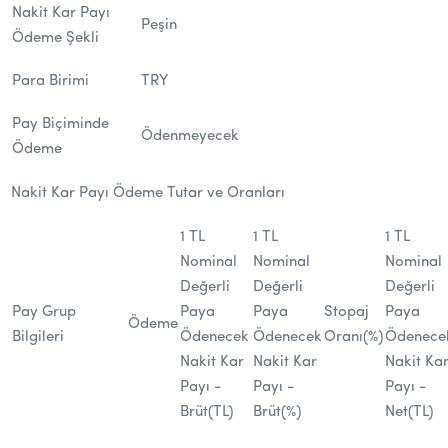
Nakit Kar Payı
Peşin
Ödeme Şekli
Para Birimi
TRY
Pay Biçiminde
Ödenmeyecek
Ödeme
Nakit Kar Payı Ödeme Tutar ve Oranları
1 TL
1 TL
1 TL
Nominal
Nominal
Nominal
Değerli
Değerli
Değerli
Pay Grup
Paya
Paya
Stopaj
Paya
Ödeme
Bilgileri
Ödenecek
Ödenecek
Oranı(%)
Ödenece
Nakit Kar
Nakit Kar
Nakit Ka
Payı -
Payı -
Payı -
Brüt(TL)
Brüt(%)
Net(TL)