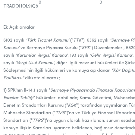
0
0
TRADOHOL91Q8
Ek Açıklamalar
6102 sayılı
‘Türk Ticaret Kanunu'
("
TTK
"), 6362 sayılı
‘Sermaye Pi
Kanunu'
ve Sermaye Piyasası Kurulu ("
SPK
") Düzenlemeleri, 552
sayılı
‘Kurumlar Vergisi Kanunu'
, 193 sayılı
‘Gelir Vergisi Kanunu'
,
sayılı
‘Vergi Usul Kanunu'
, diğer ilgili mevzuat hükümleri ile Şirk
Sözleşmesi'nin ilgili hükümleri ve kamuya açıklanan
"Kâr Dağıt
Politikası"
dikkate alınarak;
1)
SPK'nın II-14.1 sayılı "
Sermaye Piyasasında Finansal Raporlama
Esaslar Tebliği
" hükümleri dahilinde; Kamu Gözetimi, Muhasebe
Denetim Standartları Kurumu ("
KGK
") tarafından yayımlanan Tü
Muhasebe Standartları ("
TMS
")'na ve Türkiye Finansal Raporla
Standartları ("
TFRS
")'na uygun olarak hazırlanan, sunum esaslar
konuya ilişkin Kararları uyarınca belirlenen, bağımsız denetimd