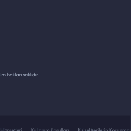
m hakları saklıdır.
 Hizmetleri
Kullanım Koşulları
Kişisel Verilerin Korunmas