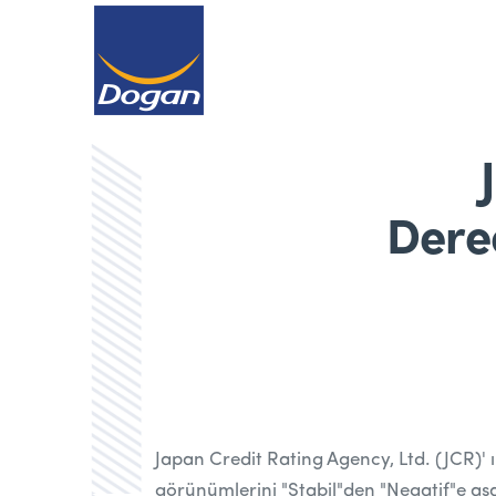
Dere
Japan Credit Rating Agency, Ltd. (JCR)'
ı
görünümlerini "Stabil"den "Negatif"e aşa