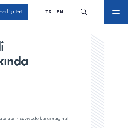
TR
EN
mcı İlişkileri
i
kında
yapılabilir seviyede korumuş, not