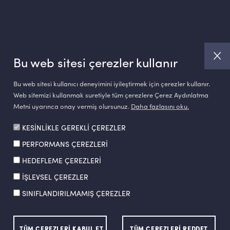
Bu web sitesi çerezler kullanır
Bu web sitesi kullanıcı deneyimini iyileştirmek için çerezler kullanır.
Web sitemizi kullanmak suretiyle tüm çerezlere Çerez Aydınlatma
Metni uyarınca onay vermiş olursunuz.
Daha fazlasını oku.
KESİNLİKLE GEREKLİ ÇEREZLER
PERFORMANS ÇEREZLERİ
Made by
SuperAgency
HEDEFLEME ÇEREZLERİ
İŞLEVSEL ÇEREZLER
SINIFLANDIRILMAMIŞ ÇEREZLER
ı
Etik Hattı
TÜM ÇEREZLERİ KABUL ET
TÜM ÇEREZLERİ REDDET