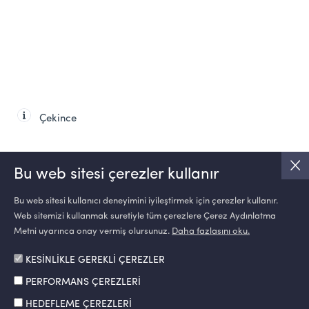
Çekince
Bu web sitesi çerezler kullanır
Bu web sitesi kullanıcı deneyimini iyileştirmek için çerezler kullanır.
Web sitemizi kullanmak suretiyle tüm çerezlere Çerez Aydınlatma
SOSYAL MEDYA
Metni uyarınca onay vermiş olursunuz.
Daha fazlasını oku.
KESİNLİKLE GEREKLİ ÇEREZLER
PERFORMANS ÇEREZLERİ
HEDEFLEME ÇEREZLERİ