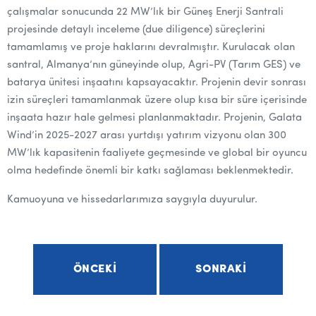
çalışmalar sonucunda 22 MW’lık bir Güneş Enerji Santrali
projesinde detaylı inceleme (due diligence) süreçlerini
tamamlamış ve proje haklarını devralmıştır. Kurulacak olan
santral, Almanya’nın güneyinde olup, Agri-PV (Tarım GES) ve
batarya ünitesi inşaatını kapsayacaktır. Projenin devir sonrası
izin süreçleri tamamlanmak üzere olup kısa bir süre içerisinde
inşaata hazır hale gelmesi planlanmaktadır. Projenin, Galata
Wind’in
2025-2027
arası yurtdışı yatırım vizyonu olan 300
MW’lık kapasitenin faaliyete geçmesinde ve global bir oyuncu
olma hedefinde önemli bir katkı sağlaması beklenmektedir.
Kamuoyuna ve hissedarlarımıza saygıyla duyurulur.
ÖNCEKI
SONRAKI