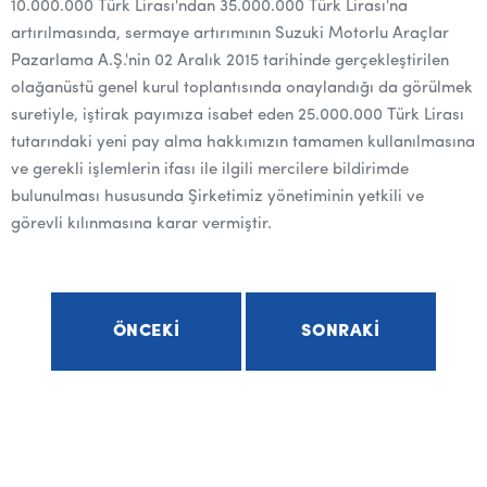
10.000.000 Türk Lirası'ndan 35.000.000 Türk Lirası'na
artırılmasında, sermaye artırımının Suzuki Motorlu Araçlar
Pazarlama A.Ş.'nin 02 Aralık 2015 tarihinde gerçekleştirilen
olağanüstü genel kurul toplantısında onaylandığı da görülmek
suretiyle, iştirak payımıza isabet eden 25.000.000 Türk Lirası
tutarındaki yeni pay alma hakkımızın tamamen kullanılmasına
ve gerekli işlemlerin ifası ile ilgili mercilere bildirimde
bulunulması hususunda Şirketimiz yönetiminin yetkili ve
görevli kılınmasına karar vermiştir.
ÖNCEKI
SONRAKI