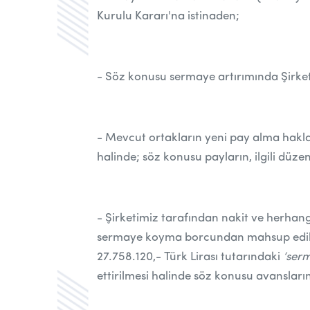
Kurulu Kararı'na istinaden;
- Söz konusu sermaye artırımında Şirke
- Mevcut ortakların yeni pay alma hakla
halinde; söz konusu payların, ilgili düze
- Şirketimiz tarafından nakit ve herhan
sermaye koyma borcundan mahsup edilmek 
27.758.120,- Türk Lirası tutarındaki
‘ser
ettirilmesi halinde söz konusu avansları