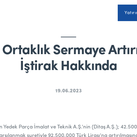
Yatırı
 Ortaklık Sermaye Artı
İştirak Hakkında
19.06.2023
Yedek Parça İmalat ve Teknik A.Ş.'nin (Ditaş A.Ş.); 42.500.
şılanmak suretiyle 92.500.000 Türk Lirası'na artırılmasına 