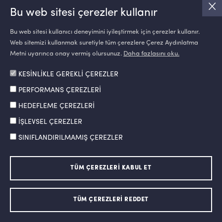
23.İstanbul Üniversitesi İletişim Fakültesi
Bu web sitesi çerezler kullanır
Bu web sitesi kullanıcı deneyimini iyileştirmek için çerezler kullanır.
24.Kadir Has Üniversitesi İletişim Fakültesi
Web sitemizi kullanmak suretiyle tüm çerezlere Çerez Aydınlatma
Metni uyarınca onay vermiş olursunuz.
Daha fazlasını oku.
25.Karadeniz Teknik Üniversitesi İletişim Fakültesi
KESİNLİKLE GEREKLİ ÇEREZLER
PERFORMANS ÇEREZLERİ
26.Kastamonu Üniversitesi İletişim Fakültesi
HEDEFLEME ÇEREZLERİ
İŞLEVSEL ÇEREZLER
27.Kırgızistan-Türkiye Manas Üniversitesi İletişim
SINIFLANDIRILMAMIŞ ÇEREZLER
Fakültesi
28.Kocaeli Üniversitesi İletişim Fakültesi
TÜM ÇEREZLERİ KABUL ET
29.Maltepe Üniversitesi İletişim Fakültesi
TÜM ÇEREZLERİ REDDET
Yatırımcı İlişkileri