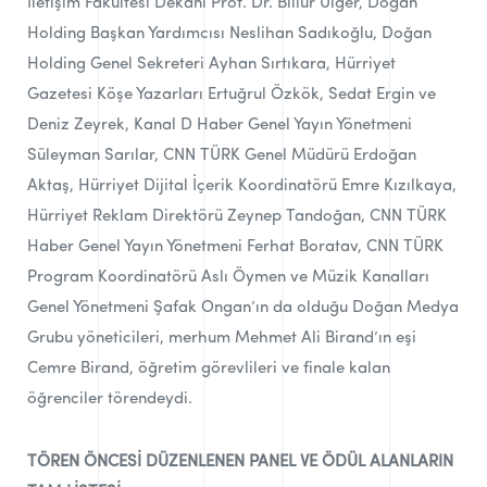
İletişim Fakültesi Dekanı Prof. Dr. Billur Ülger, Doğan
Holding Başkan Yardımcısı Neslihan Sadıkoğlu, Doğan
Holding Genel Sekreteri Ayhan Sırtıkara, Hürriyet
Gazetesi Köşe Yazarları Ertuğrul Özkök, Sedat Ergin ve
Deniz Zeyrek, Kanal D Haber Genel Yayın Yönetmeni
Süleyman Sarılar, CNN TÜRK Genel Müdürü Erdoğan
Aktaş, Hürriyet Dijital İçerik Koordinatörü Emre Kızılkaya,
Hürriyet Reklam Direktörü Zeynep Tandoğan, CNN TÜRK
Haber Genel Yayın Yönetmeni Ferhat Boratav, CNN TÜRK
Program Koordinatörü Aslı Öymen ve Müzik Kanalları
Genel Yönetmeni Şafak Ongan’ın da olduğu Doğan Medya
Grubu yöneticileri, merhum Mehmet Ali Birand’ın eşi
Cemre Birand, öğretim görevlileri ve finale kalan
öğrenciler törendeydi.
TÖREN ÖNCESİ DÜZENLENEN PANEL VE ÖDÜL ALANLARIN