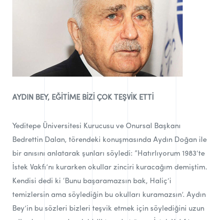
AYDIN BEY, EĞİTİME BİZİ ÇOK TEŞVİK ETTİ
Yeditepe Üniversitesi Kurucusu ve Onursal Başkanı
Bedrettin Dalan, törendeki konuşmasında Aydın Doğan ile
bir anısını anlatarak şunları söyledi: “Hatırlıyorum 1983’te
İstek Vakfı’nı kurarken okullar zinciri kuracağım demiştim.
Kendisi dedi ki ‘Bunu başaramazsın bak, Haliç’i
temizlersin ama söylediğin bu okulları kuramazsın’. Aydın
Bey’in bu sözleri bizleri teşvik etmek için söylediğini uzun